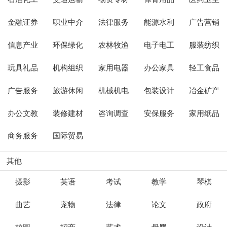
金融证券
职业中介
法律服务
能源水利
广告营销
信息产业
环保绿化
农林牧渔
电子电工
服装纺织
玩具礼品
机构组织
家用电器
办公家具
轻工食品
广告服务
旅游休闲
机械机电
包装设计
冶金矿产
办公文教
装修建材
咨询调查
安保服务
家用纸品
商务服务
国际贸易
其他
摄影
英语
考试
教学
琴棋
曲艺
宠物
法律
论文
政府