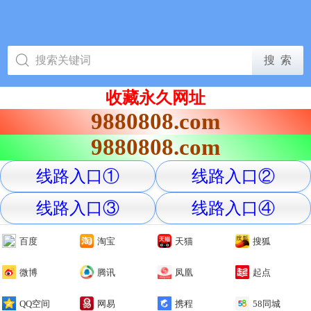
收藏永久网址
9880808.com
9880808.com
线路入口①
线路入口②
线路入口③
线路入口④
百度
淘宝
天猫
搜狐
微博
腾讯
凤凰
起点
QQ空间
网易
携程
58同城