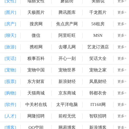
[女性]
瑞丽女性
蘑菇街
美丽说
更多>
[图片]
天极图片
腾讯图库
千龙图片
更多>
[房产]
搜房网
焦点房产网
58租房
更多>
[聊天]
微信
阿里旺旺
MSN
更多>
[旅游]
携程网
去哪儿网
艺龙订酒店
更多>
[笑话]
糗事百科
开心一刻
笑话大全
更多>
[宠物]
宠物中国
宠物世界
宠物之家
更多>
[股票]
东方财富
新浪财经
凤凰财经
更多>
[购物]
天猫商城
京东商城
韩都衣舍
更多>
[软件]
中关村在线
太平洋电脑
IT168网
更多>
[人才]
网隆招聘
前程无忧
智联招聘
更多>
[博客]
QQ空间
网易博客
新浪博客
更多>