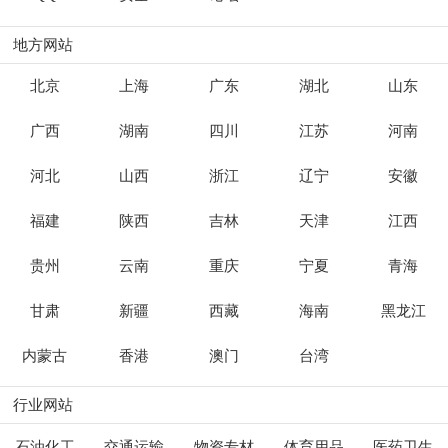
地方网站
北京
上海
广东
湖北
山东
广西
湖南
四川
江苏
河南
河北
山西
浙江
辽宁
安徽
福建
陕西
吉林
天津
江西
贵州
云南
重庆
宁夏
青海
甘肃
新疆
西藏
海南
黑龙江
内蒙古
香港
澳门
台湾
行业网站
石油化工
交通运输
物资专材
体育用品
医药卫生