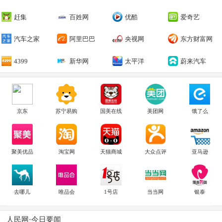
赶集
百姓网
优酷
爱奇艺
汽车之家
阿里巴巴
央视网
东方财富网
4399
新华网
太平洋
蔚来汽车
京东
苏宁易购
国美在线
美团网
饿了么
聚美优品
淘宝网
天猫商城
大众点评
亚马逊
去哪儿
唯品会
1号店
当当网
银泰
人民网·今日要闻