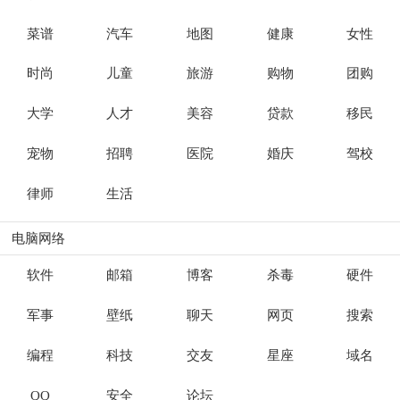
菜谱
汽车
地图
健康
女性
时尚
儿童
旅游
购物
团购
大学
人才
美容
贷款
移民
宠物
招聘
医院
婚庆
驾校
律师
生活
电脑网络
软件
邮箱
博客
杀毒
硬件
军事
壁纸
聊天
网页
搜索
编程
科技
交友
星座
域名
QQ
安全
论坛