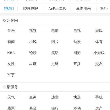
[视频]
哔哩哔哩
AcFun弹幕
暴走漫画
更多>
娱乐休闲
音乐
视频
电影
电视
游戏
新闻
小说
图片
动漫
体育
NBA
论坛
笑话
网游
小游戏
女性
星座
足球
直播
交友
军事
生活服务
天气
查询
违章
快递
手机
股票
基金
银行
移动
房产