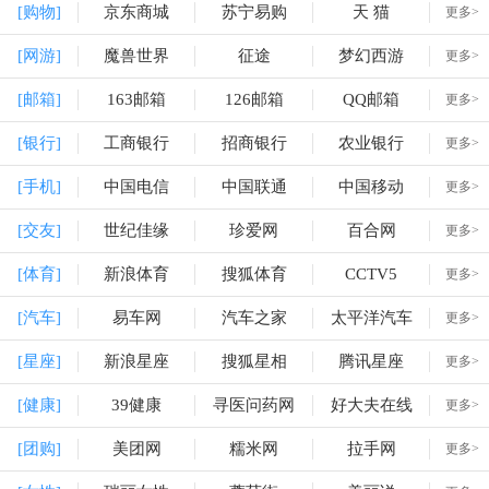
[购物]
京东商城
苏宁易购
天 猫
更多>
[网游]
魔兽世界
征途
梦幻西游
更多>
[邮箱]
163邮箱
126邮箱
QQ邮箱
更多>
[银行]
工商银行
招商银行
农业银行
更多>
[手机]
中国电信
中国联通
中国移动
更多>
[交友]
世纪佳缘
珍爱网
百合网
更多>
[体育]
新浪体育
搜狐体育
CCTV5
更多>
[汽车]
易车网
汽车之家
太平洋汽车
更多>
[星座]
新浪星座
搜狐星相
腾讯星座
更多>
[健康]
39健康
寻医问药网
好大夫在线
更多>
[团购]
美团网
糯米网
拉手网
更多>